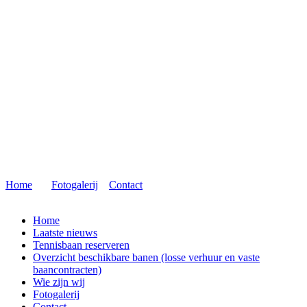
Home
Fotogalerij
Contact
Home
Laatste nieuws
Tennisbaan reserveren
Overzicht beschikbare banen (losse verhuur en vaste
baancontracten)
Wie zijn wij
Fotogalerij
Contact